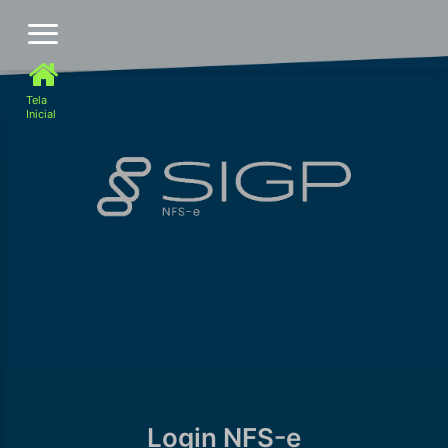
NFS-e Nota Fiscal de
Tela
Serviços - Eletrônica
Inicial
Login NFS-e